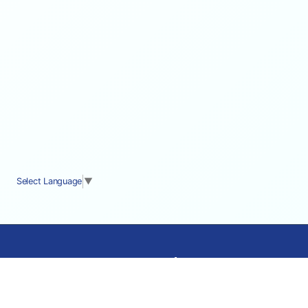
Select Language
▼
cocostyle