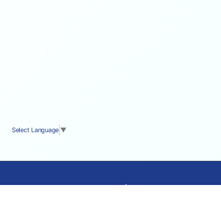
Select Language
▼
cocostyle