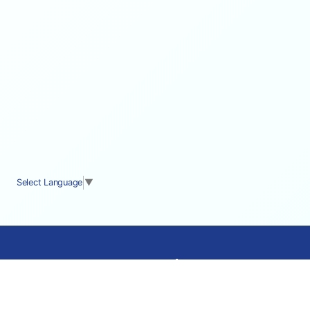
Select Language
▼
cocostyle